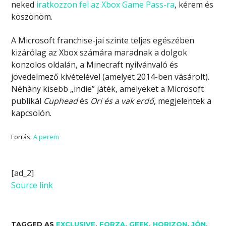
neked
iratkozzon fel az Xbox Game Pass-ra
, kérem és
köszönöm.
A Microsoft franchise-jai szinte teljes egészében
kizárólag az Xbox számára maradnak a dolgok
konzolos oldalán, a Minecraft nyilvánvaló és
jövedelmező kivételével (amelyet 2014-ben vásárolt).
Néhány kisebb „indie” játék, amelyeket a Microsoft
publikál
Cuphead
és
Ori és a vak erdő
, megjelentek a
kapcsolón.
Forrás:
A perem
[ad_2]
Source link
TAGGED AS
EXCLUSIVE
,
FORZA
,
GEEK
,
HORIZON
,
JÖN
,