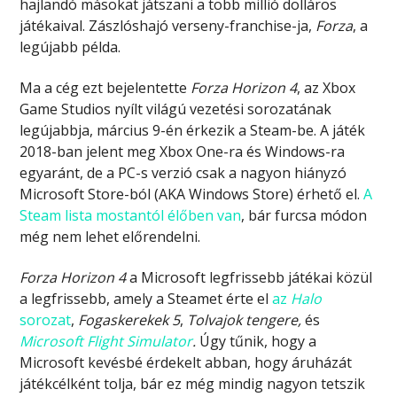
hajlandó másokat játszani a több millió dolláros
játékaival. Zászlóshajó verseny-franchise-ja,
Forza
, a
legújabb példa.
Ma a cég ezt bejelentette
Forza Horizon 4
, az Xbox
Game Studios nyílt világú vezetési sorozatának
legújabbja, március 9-én érkezik a Steam-be. A játék
2018-ban jelent meg Xbox One-ra és Windows-ra
egyaránt, de a PC-s verzió csak a nagyon hiányzó
Microsoft Store-ból (AKA Windows Store) érhető el.
A
Steam lista mostantól élőben van
, bár furcsa módon
még nem lehet előrendelni.
Forza Horizon 4
a Microsoft legfrissebb játékai közül
a legfrissebb, amely a Steamet érte el
az
Halo
sorozat
,
Fogaskerekek 5
,
Tolvajok tengere,
és
Microsoft Flight Simulator
.
Úgy tűnik, hogy a
Microsoft kevésbé érdekelt abban, hogy áruházát
játékcélként tolja, bár ez még mindig nagyon tetszik