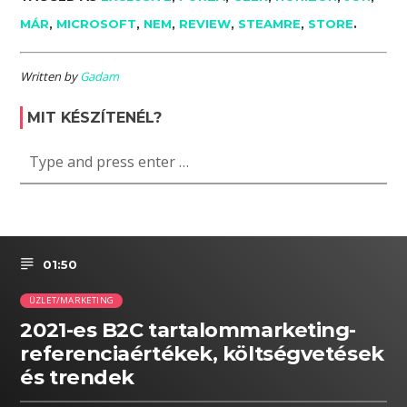
MÁR
,
MICROSOFT
,
NEM
,
REVIEW
,
STEAMRE
,
STORE
.
Written by
Gadam
MIT KÉSZÍTENÉL?
01:50
ÜZLET/MARKETING
2021-es B2C tartalommarketing-
referenciaértékek, költségvetések
és trendek