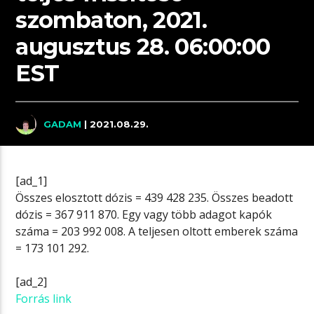
szombaton, 2021.
augusztus 28. 06:00:00
EST
GADAM
| 2021.08.29.
[ad_1]
Összes elosztott dózis = 439 428 235. Összes beadott
dózis = 367 911 870. Egy vagy több adagot kapók
száma = 203 992 008. A teljesen oltott emberek száma
= 173 101 292.
[ad_2]
Forrás link