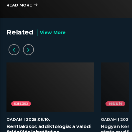
READ MORE
Related
View More
EGÉSZSÉG
EGÉSZSÉG
GADAM
| 2025.05.10.
GADAM
| 2024.
Bentlakásos addiktológia: a valódi
Hogyan kész