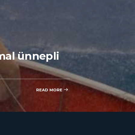
mal ünnepli
READ MORE