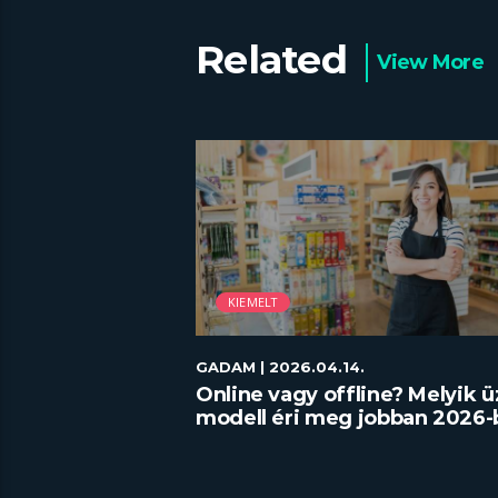
Related
View More
KIEMELT
GADAM
| 2026.04.14.
észítés házilag
Online vagy offline? Melyik ü
modell éri meg jobban 2026-