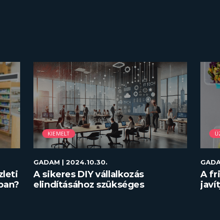
KIEMELT
Ü
GADAM
| 2024.10.30.
GAD
zleti
A sikeres DIY vállalkozás
A fr
ban?
elindításához szükséges
javí
eszközök
táro
min