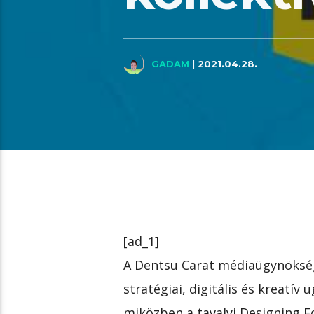
GADAM
| 2021.04.28.
[ad_1]
A Dentsu Carat médiaügynökség
stratégiai, digitális és kreatív 
miközben a tavalyi Designing Fo