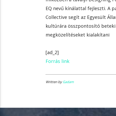
EQ nevű kínálattal fejleszti. A 
Collective segít az Egyesült Ál
kultúrára összpontosító betekin
megközelítéseket kialakítani
[ad_2]
Forrás link
Written by
Gadam