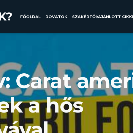
K?
FŐOLDAL
ROVATOK
SZAKÉRTŐI/AJÁNLOTT CIKK
v: Carat amer
ek a hős
vával