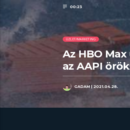
00:23
ÜZLET/MARKETING
Az HBO Max 
az AAPI örö
GADAM
| 2021.04.28.