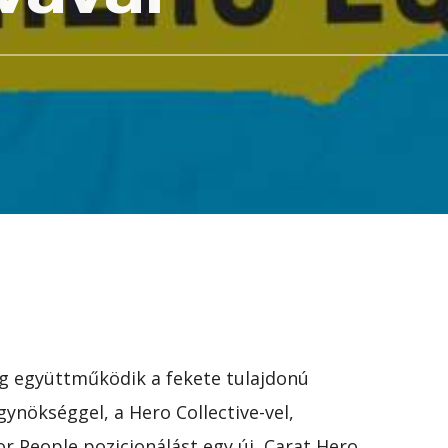
 együttműködik a fekete tulajdonú
ügynökséggel, a Hero Collective-vel,
r People pozicionálást egy új, Carat Hero