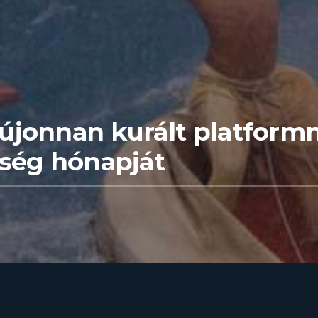
újonnan kurált platform
kség hónapját