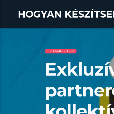
HOGYAN KÉSZÍTSE
ÜZLET/MARKETING
Exkluzí
partner
kollektí