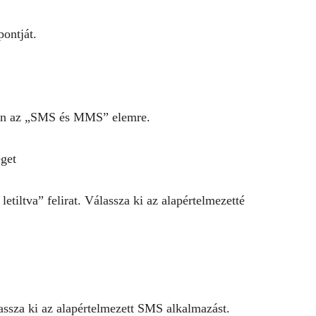
ontját.
son az „SMS és MMS” elemre.
etiltva” felirat. Válassza ki az alapértelmezetté
lassza ki az alapértelmezett SMS alkalmazást.