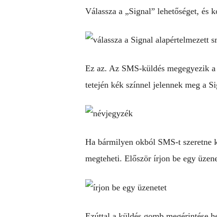
Válassza a „Signal” lehetőséget, és k
Ez az. Az SMS-küldés megegyezik a S
tetején kék színnel jelennek meg a S
Ha bármilyen okból SMS-t szeretne kü
megteheti. Először írjon be egy üzene
Ezúttal a küldés gomb megérintése he