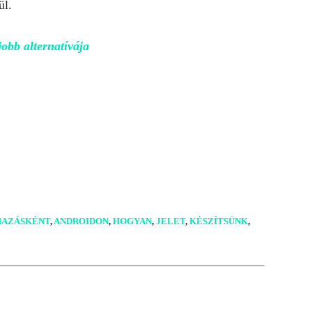
ül.
obb alternatívája
AZÁSKÉNT
,
ANDROIDON
,
HOGYAN
,
JELET
,
KÉSZÍTSÜNK
,