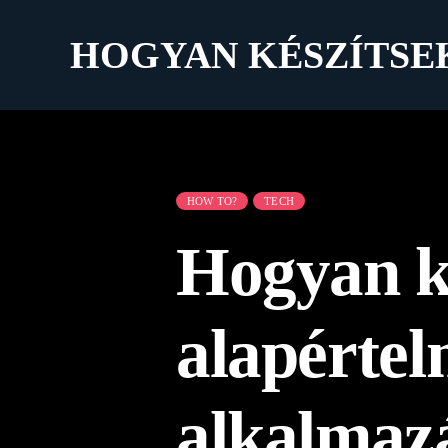
HOGYAN KÉSZÍTSE
HOW TO?
TECH
Hogyan ké
alapérte
alkalmaz