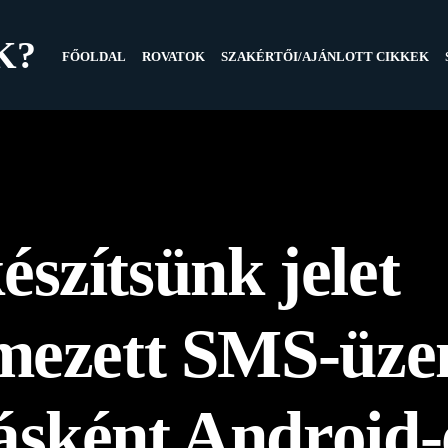
K?
FŐOLDAL
ROVATOK
SZAKÉRTŐI/AJÁNLOTT CIKKEK
szítsünk jelet
lmezett SMS-üze
ásként Android