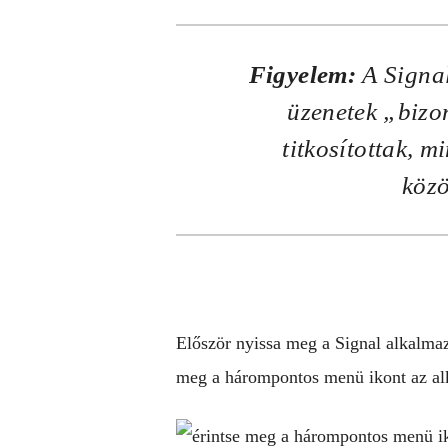
Figyelem:
A Signal
üzenetek „bizo
titkosítottak, m
közö
Először nyissa meg a Signal alkalma
meg a hárompontos menü ikont az alk