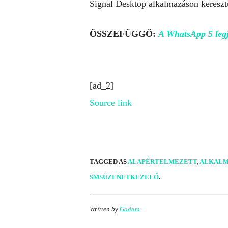
Signal Desktop alkalmazáson kereszt
ÖSSZEFÜGGŐ:
A WhatsApp 5 legj
[ad_2]
Source link
TAGGED AS
ALAPÉRTELMEZETT
,
ALKALM
SMSÜZENETKEZELŐ
.
Written by
Gadam