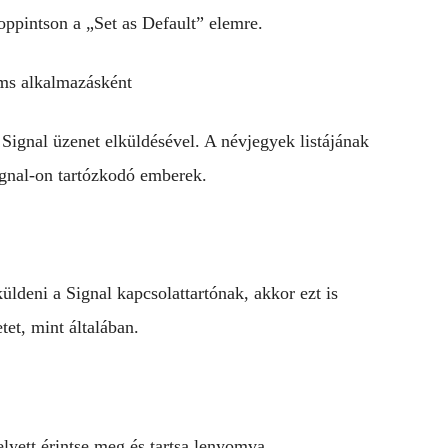
oppintson a „Set as Default” elemre.
ignal üzenet elküldésével. A névjegyek listájának
ignal-on tartózkodó emberek.
ldeni a Signal kapcsolattartónak, akkor ezt is
tet, mint általában.
lyett érintse meg és tartsa lenyomva.