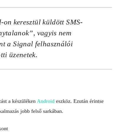
-on keresztül küldött SMS-
nytalanok”, vagyis nem
int a Signal felhasználói
tti üzenetek.
zást a készüléken
Android
eszköz. Ezután érintse
almazás jobb felső sarkában.