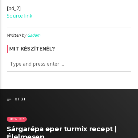
[ad_2]
Source link
Written by
Gadam
MIT KÉSZÍTENÉL?
01:31
HOW TO?
Sárgarépa eper turmix recept |
Élelmesen