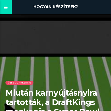
HOGYAN KÉSZÍTSEK?
ÜZLET/MARKETING
Miután karnyújtásnyira
tartották, a DraftKings