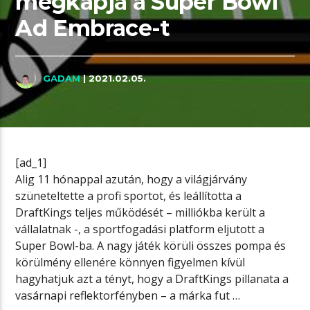
megkapja a Super Bowl
Ad Embrace-t
GADAM
| 2021.02.05.
[ad_1]
Alig 11 hónappal azután, hogy a világjárvány
szüneteltette a profi sportot, és leállította a
DraftKings teljes működését – milliókba került a
vállalatnak -, a sportfogadási platform eljutott a
Super Bowl-ba. A nagy játék körüli összes pompa és
körülmény ellenére könnyen figyelmen kívül
hagyhatjuk azt a tényt, hogy a DraftKings pillanata a
vasárnapi reflektorfényben – a márka fut …