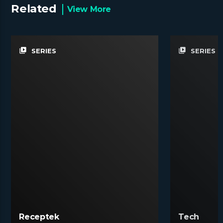
Related
View More
video_library
video_library
SERIES
SERIES
Receptek
Tech