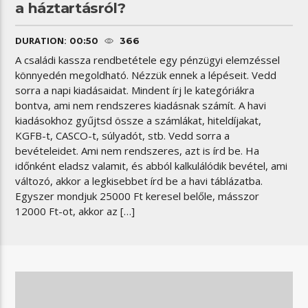
a háztartásról?
DURATION:
00:50
366
A családi kassza rendbetétele egy pénzügyi elemzéssel
könnyedén megoldható. Nézzük ennek a lépéseit. Vedd
sorra a napi kiadásaidat. Mindent írj le kategóriákra
bontva, ami nem rendszeres kiadásnak számít. A havi
kiadásokhoz gyűjtsd össze a számlákat, hiteldíjakat,
KGFB-t, CASCO-t, súlyadót, stb. Vedd sorra a
bevételeidet. Ami nem rendszeres, azt is írd be. Ha
időnként eladsz valamit, és abból kalkulálódik bevétel, ami
változó, akkor a legkisebbet írd be a havi táblázatba.
Egyszer mondjuk 25000 Ft keresel belőle, másszor
12000 Ft-ot, akkor az […]