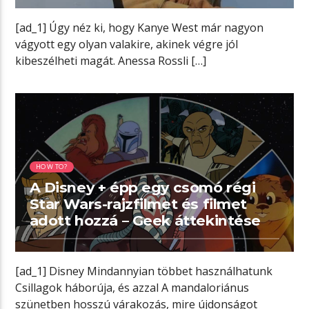
[ad_1] Úgy néz ki, hogy Kanye West már nagyon
vágyott egy olyan valakire, akinek végre jól
kibeszélheti magát. Anessa Rossli […]
02:04 READ TIME
HOW TO?
A Disney + épp egy csomó régi
Star Wars-rajzfilmet és filmet
adott hozzá – Geek áttekintése
[ad_1] Disney Mindannyian többet használhatunk
Csillagok háborúja, és azzal A mandaloriánus
szünetben hosszú várakozás, mire újdonságot