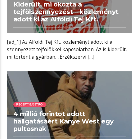
Kiderült, mi okozta a
tejfölszennyezést – közleményt
adott ki az Alföldi Tej Kft.
[ad_1] Az Alföldi Tej Kft. közleményt adott ki a
szennyezett tejfölökkel kapcsolatban. Az is kiderült,
mi történt a gyárban. „Érzékszervi […]
01:24 READ TIME
RECEPT/GASZTRO
4 millió forintot adott
hallgatásáért Kanye West egy
pultosnak