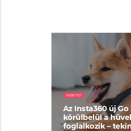
02:39 READ TIME
HOW TO?
Az Insta360 új Go
körülbelül a hüve
foglalkozik – teki