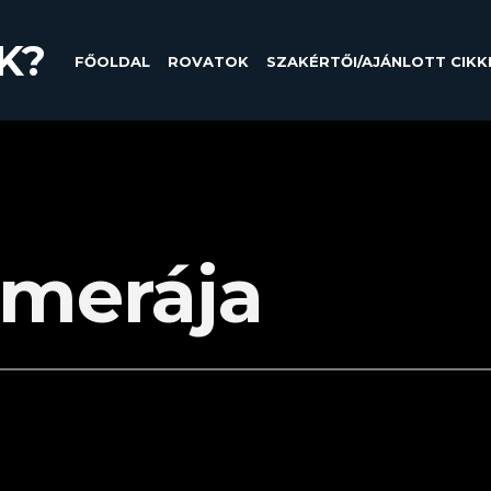
K?
FŐOLDAL
ROVATOK
SZAKÉRTŐI/AJÁNLOTT CIKK
amerája