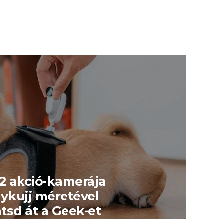
 2 akció-kamerája
lykujj méretével
ntsd át a Geek-et