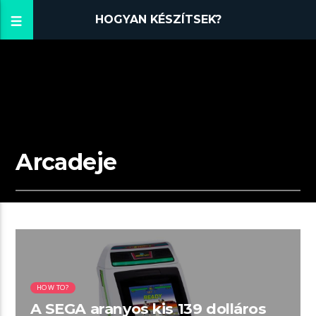
HOGYAN KÉSZÍTSEK?
Arcadeje
01:59 READ TIME
HOW TO?
A SEGA aranyos kis 139 dolláros