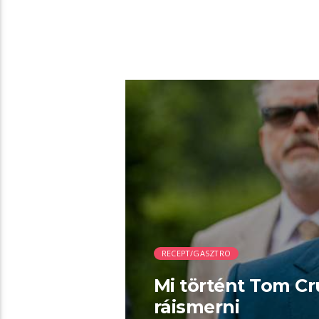
01:29 READ TIME
RECEPT/GASZTRO
Mi történt Tom Cru
ráismerni