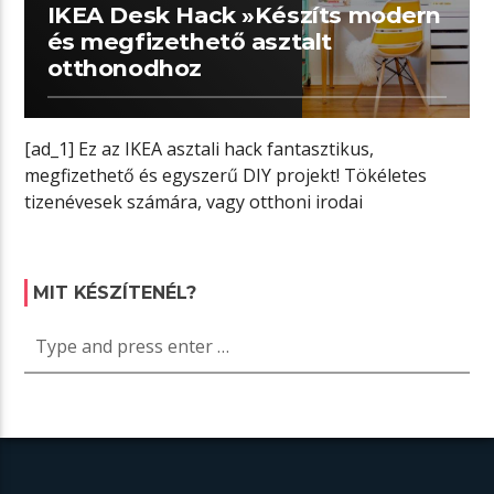
IKEA Desk Hack »Készíts modern
és megfizethető asztalt
otthonodhoz
[ad_1] Ez az IKEA asztali hack fantasztikus,
megfizethető és egyszerű DIY projekt! Tökéletes
tizenévesek számára, vagy otthoni irodai
munkájához, egy […]
MIT KÉSZÍTENÉL?