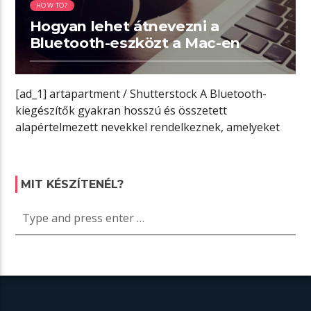
HOW TO?
Hogyan lehet átnevezni a
Bluetooth-eszközt a Mac-en
[ad_1] artapartment / Shutterstock A Bluetooth-
kiegészítők gyakran hosszú és összetett
alapértelmezett nevekkel rendelkeznek, amelyeket
nehéz nyomon követni. Mac gépén szerencsére […]
MIT KÉSZÍTENÉL?