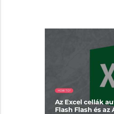
02:39 READ TIME
HOW TO?
Az Excel cellák a
Flash Flash és az 