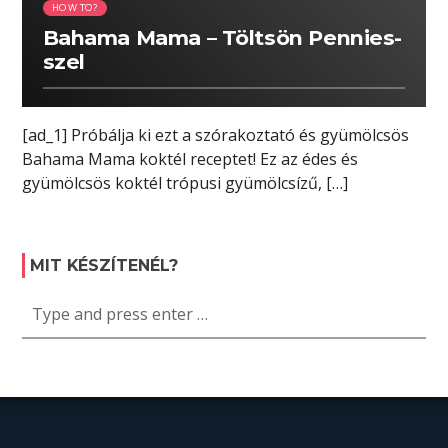
HOW TO?
Bahama Mama – Töltsön Pennies-
szel
[ad_1] Próbálja ki ezt a szórakoztató és gyümölcsös
Bahama Mama koktél receptet! Ez az édes és
gyümölcsös koktél trópusi gyümölcsízű, […]
MIT KÉSZÍTENÉL?