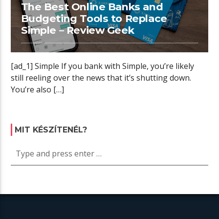
The Best Online Banks and
Budgeting Tools to Replace
Simple – Review Geek
[ad_1] Simple If you bank with Simple, you’re likely
still reeling over the news that it’s shutting down.
You’re also […]
MIT KÉSZÍTENÉL?