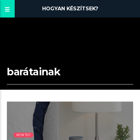
HOGYAN KÉSZÍTSEK?
barátainak
01:41 READ TIME
HOW TO?