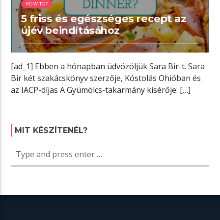
HOW TO?
5 friss és egészséges recept az
újév beindításához
[ad_1] Ebben a hónapban üdvözöljük Sara Bir-t. Sara
Bir két szakácskönyv szerzője, Kóstolás Ohióban és
az IACP-díjas A Gyümölcs-takarmány kísérője. […]
MIT KÉSZÍTENÉL?