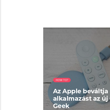
02:04 READ TIME
HOW TO?
Az Apple beváltja 
alkalmazást az ú
Geek