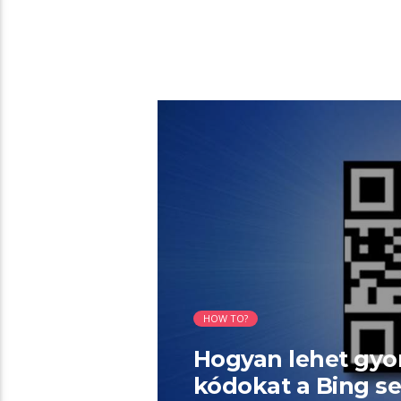
01:29 READ TIME
HOW TO?
Hogyan lehet gyor
kódokat a Bing se