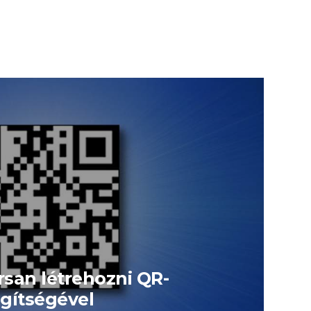
san létrehozni QR-
gítségével