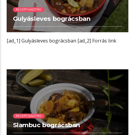
RECEPT/GASZTRO
Gulyásleves bográcsban
[ad_1] Gulyásleves bográcsban [ad_2] Forrás link
00:02 READ TIME
RECEPT/GASZTRO
Slambuc bográcsban