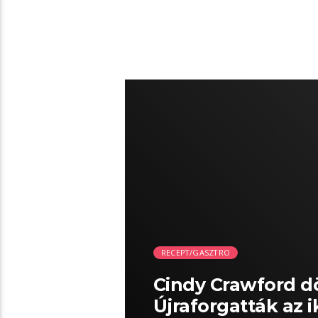
02:07 READ TIME
RECEPT/GASZTRO
Cindy Crawford d
Újraforgatták az 