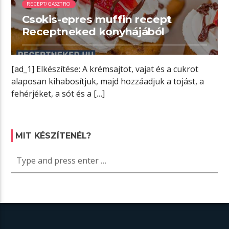
RECEPT/GASZTRO
Csokis-epres muffin recept
Receptneked konyhájából
[ad_1] Elkészítése: A krémsajtot, vajat és a cukrot
alaposan kihabosítjuk, majd hozzáadjuk a tojást, a
fehérjéket, a sót és a […]
MIT KÉSZÍTENÉL?