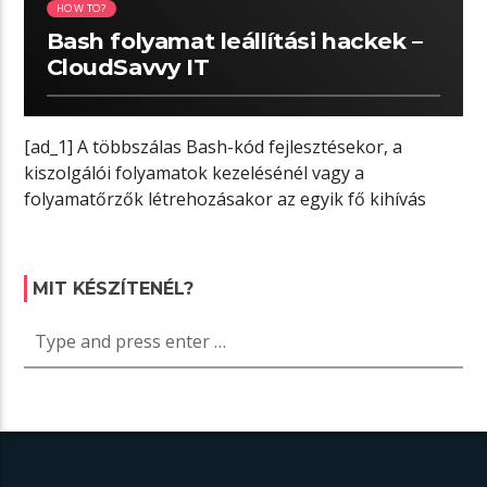
HOW TO?
Bash folyamat leállítási hackek –
CloudSavvy IT
[ad_1] A többszálas Bash-kód fejlesztésekor, a
kiszolgálói folyamatok kezelésénél vagy a
folyamatőrzők létrehozásakor az egyik fő kihívás
általában a meglévő […]
MIT KÉSZÍTENÉL?