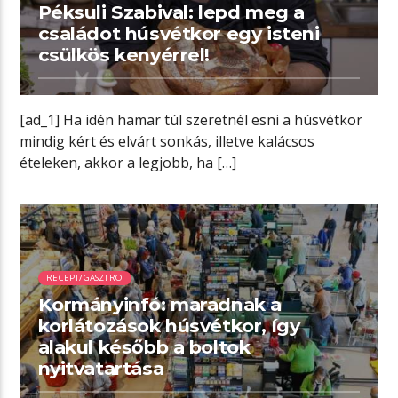
Péksuli Szabival: lepd meg a
családot húsvétkor egy isteni
csülkös kenyérrel!
[ad_1] Ha idén hamar túl szeretnél esni a húsvétkor
mindig kért és elvárt sonkás, illetve kalácsos
ételeken, akkor a legjobb, ha […]
01:58 READ TIME
RECEPT/GASZTRO
Kormányinfó: maradnak a
korlátozások húsvétkor, így
alakul később a boltok
nyitvatartása