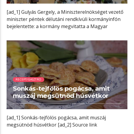
[ad_1] Gulyás Gergely, a Miniszterelnökséget vezető
miniszter péntek délutáni rendkívüli kormányinfón
bejelentette: a kormány megvitatta a Magyar
Kereskedelmi és Iparkamara […]
00:05 READ TIME
RECEPT/GASZTRO
Sonkás-tejfölös pogácsa, amit
muszáj megsütnöd húsvétkor
[ad_1] Sonkás-tejfölös pogácsa, amit muszáj
megsütnöd húsvétkor [ad_2] Source link