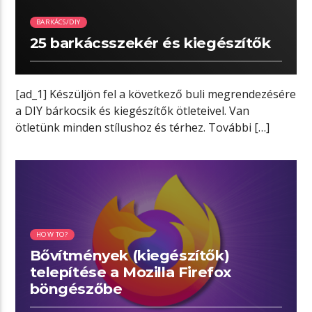
BARKÁCS/DIY
25 barkácsszekér és kiegészítők
[ad_1] Készüljön fel a következő buli megrendezésére
a DIY bárkocsik és kiegészítők ötleteivel. Van
ötletünk minden stílushoz és térhez. További […]
03:04 READ TIME
HOW TO?
Bővítmények (kiegészítők)
telepítése a Mozilla Firefox
böngészőbe