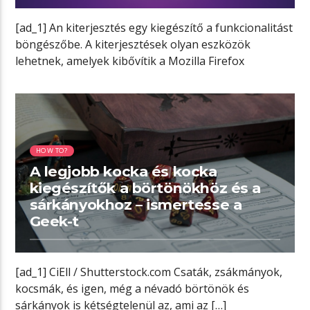
[ad_1] An kiterjesztés egy kiegészítő a funkcionalitást
böngészőbe. A kiterjesztések olyan eszközök
lehetnek, amelyek kibővítik a Mozilla Firefox
böngésző képességeit. […]
10:32 READ TIME
HOW TO?
A legjobb kocka és kocka
kiegészítők a börtönökhöz és a
sárkányokhoz – ismertesse a
Geek-t
[ad_1] CiEll / Shutterstock.com Csaták, zsákmányok,
kocsmák, és igen, még a névadó börtönök és
sárkányok is kétségtelenül az, ami az […]