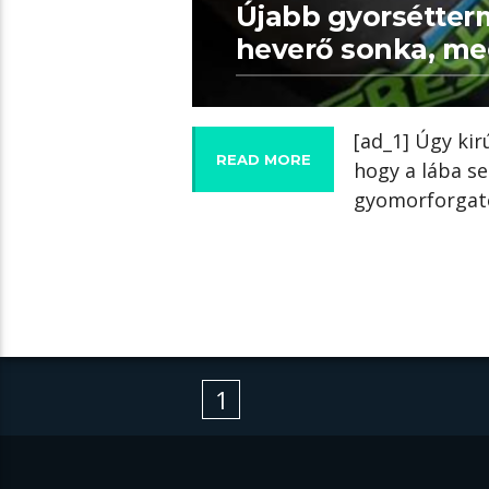
Újabb gyorsétter
heverő sonka, meg
[ad_1] Úgy ki
READ MORE
hogy a lába se
gyomorforgató
1