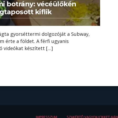
mi botrány: vécéülőkén
taposott kiflik
rúgta gyorséttermi dolgozóját a Subway,
m érte a földet. A férfi ugyanis
 videókat készített […]
IMPRESSZUM
SZAKÉRTŐ VAGYOK/CIKKET AJÁ