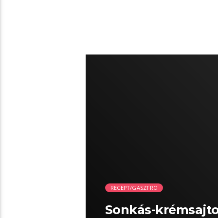
00:03 READ TIME
RECEPT/GASZTRO
Sonkás-krémsajtos