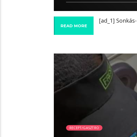
[ad_1] Sonkás-
READ MORE
01:19 READ TIME
RECEPT/GASZTRO