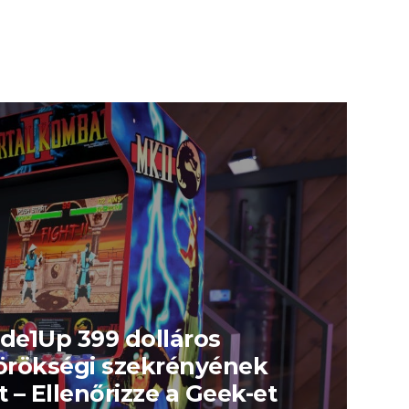
ade1Up 399 dolláros
örökségi szekrényének
 – Ellenőrizze a Geek-et