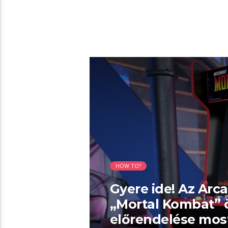
01:37 READ TIME
HOW TO?
Gyere ide! Az Arc
„Mortal Kombat” 
előrendelése most