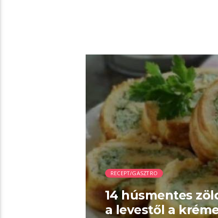
00:06 READ TIME
RECEPT/GASZTRO
14 húsmentes zöl
a levestől a kréme