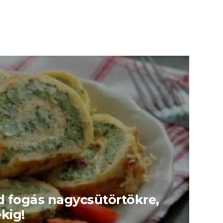
d fogás nagycsütörtökre,
kig!