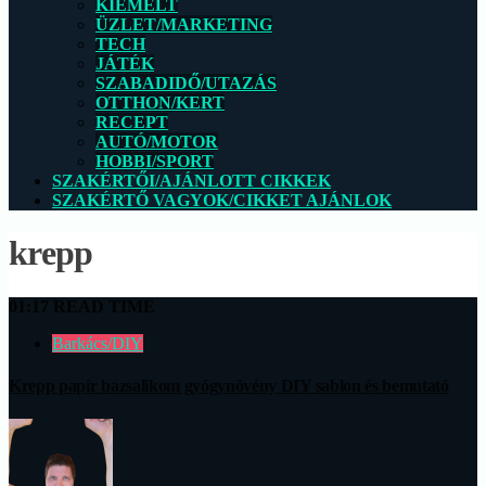
KIEMELT
ÜZLET/MARKETING
TECH
JÁTÉK
SZABADIDŐ/UTAZÁS
OTTHON/KERT
RECEPT
AUTÓ/MOTOR
HOBBI/SPORT
SZAKÉRTŐI/AJÁNLOTT CIKKEK
SZAKÉRTŐ VAGYOK/CIKKET AJÁNLOK
krepp
01:17 READ TIME
Barkács/DIY
Krepp papír bazsalikom gyógynövény DIY sablon és bemutató