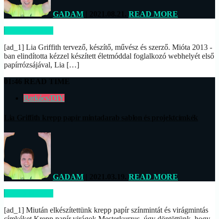
GADAM
| 2021.08.21.
READ MORE
READ MORE
[ad_1] Lia Griffith tervező, készítő, művész és szerző. Mióta 2013 -
ban elindította kézzel készített életmóddal foglalkozó webhelyét első
papírrózsájával, Lia […]
01:46 READ TIME
Barkács/DIY
Lia Griffith krepp papír mintadarab sablon és projektcímkék
GADAM
| 2021.03.19.
READ MORE
READ MORE
[ad_1] Miután elkészítettünk krepp papír színmintát és virágmintás
címkéket Krepp papír virágok Mesterkurzus, úgy döntöttünk, hogy