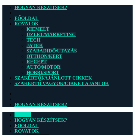
HOGYAN KÉSZÍTSEK?
FŐOLDAL
ROVATOK
KIEMELT
ÜZLET/MARKETING
TECH
JÁTÉK
SZABADIDŐ/UTAZÁS
OTTHON/KERT
RECEPT
AUTÓ/MOTOR
HOBBI/SPORT
SZAKÉRTŐI/AJÁNLOTT CIKKEK
SZAKÉRTŐ VAGYOK/CIKKET AJÁNLOK
HOGYAN KÉSZÍTSEK?
CLOSE
HOGYAN KÉSZÍTSEK?
FŐOLDAL
ROVATOK