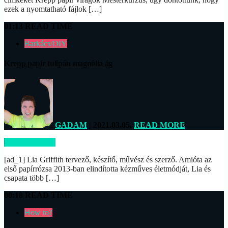
ezek a nyomtatható fájlok […]
01:13 READ TIME
Barkács/DIY
Krepp papír tulipán magnólia ág
GADAM
| 2021.03.05.
READ MORE
READ MORE
[ad_1] Lia Griffith tervező, készítő, művész és szerző. Amióta az
első papírrózsa 2013-ban elindította kézműves életmódját, Lia és
csapata több […]
00:18 READ TIME
How to?