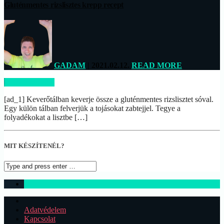
Gluténmentes rizslisztes krepp recept
GADAM
| 2021.02.12.
READ MORE
READ MORE
[ad_1] Keverőtálban keverje össze a gluténmentes rizslisztet sóval.
Egy külön tálban felverjük a tojásokat zabtejjel. Tegye a
folyadékokat a lisztbe […]
MIT KÉSZÍTENÉL?
1
Adatvédelem
Kapcsolat