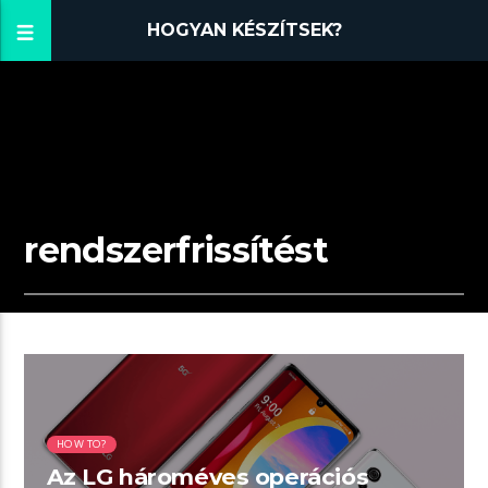
HOGYAN KÉSZÍTSEK?
rendszerfrissítést
02:19 READ TIME
HOW TO?
Az LG hároméves operációs