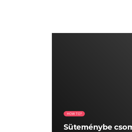
04:23 READ TIME
HOW TO?
Süteménybe csoma