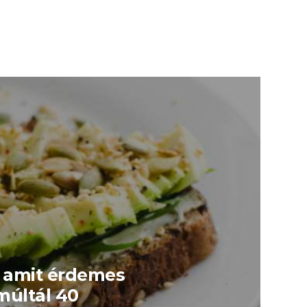
, amit érdemes
múltál 40