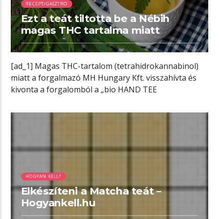
RECEPT/GASZTRO
Ezt a teát tiltotta be a Nébih
magas THC tartalma miatt
[ad_1] Magas THC-tartalom (tetrahidrokannabinol)
miatt a forgalmazó MH Hungary Kft. visszahívta és
kivonta a forgalomból a „bio HAND TEE
Felina/organic […]
01:21 READ TIME
HOGYAN KELL?
Elkészíteni a Matcha teát –
Hogyankell.hu