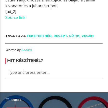
kivonatot és a juharszirupot.
[ad_2]
Source link
TAGGED AS
FEKETEFEHÉR
,
RECEPT
,
SÜTIK
,
VEGÁN
.
Written by
Gadam
MIT KÉSZÍTENÉL?
00:21