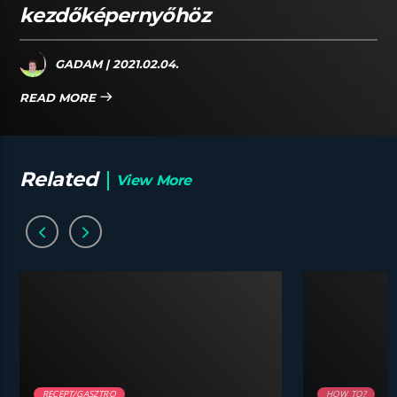
kezdőképernyőhöz
GADAM
| 2021.02.04.
READ MORE
Related
View More
RECEPT/GASZTRO
HOW TO?