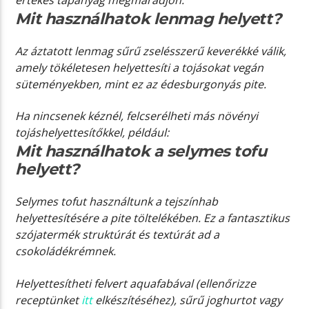
Mit használhatok lenmag helyett?
Az áztatott lenmag sűrű zselésszerű keverékké válik,
amely tökéletesen helyettesíti a tojásokat vegán
süteményekben, mint ez az édesburgonyás pite.
Ha nincsenek kéznél, felcserélheti más növényi
tojáshelyettesítőkkel, például:
Mit használhatok a selymes tofu
helyett?
Selymes tofut használtunk a tejszínhab
helyettesítésére a pite töltelékében. Ez a fantasztikus
szójatermék struktúrát és textúrát ad a
csokoládékrémnek.
Helyettesítheti felvert aquafabával (ellenőrizze
receptünket
itt
elkészítéséhez), sűrű joghurtot vagy