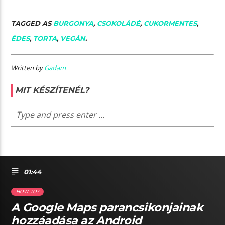
TAGGED AS
BURGONYA
,
CSOKOLÁDÉ
,
CUKORMENTES
,
ÉDES
,
TORTA
,
VEGÁN
.
Written by
Gadam
MIT KÉSZÍTENÉL?
01:44
HOW TO?
A Google Maps parancsikonjainak
hozzáadása az Android