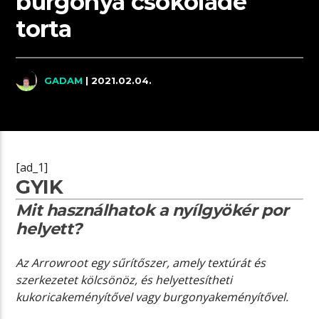
burgonya csokoládé
torta
GADAM
| 2021.02.04.
[ad_1]
GYIK
Mit használhatok a nyílgyökér por
helyett?
Az Arrowroot egy sűrítőszer, amely textúrát és
szerkezetet kölcsönöz, és helyettesítheti
kukoricakeményítővel vagy burgonyakeményítővel.