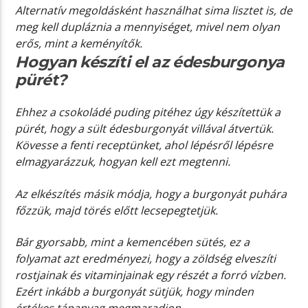
Alternatív megoldásként használhat sima lisztet is, de
meg kell dupláznia a mennyiséget, mivel nem olyan
erős, mint a keményítők.
Hogyan készíti el az édesburgonya
pürét?
Ehhez a csokoládé puding pitéhez úgy készítettük a
pürét, hogy a sült édesburgonyát villával átvertük.
Kövesse a fenti receptünket, ahol lépésről lépésre
elmagyarázzuk, hogyan kell ezt megtenni.
Az elkészítés másik módja, hogy a burgonyát puhára
főzzük, majd törés előtt lecsepegtetjük.
Bár gyorsabb, mint a kemencében sütés, ez a
folyamat azt eredményezi, hogy a zöldség elveszíti
rostjainak és vitaminjainak egy részét a forró vízben.
Ezért inkább a burgonyát sütjük, hogy minden
értékes tápanyag megmaradjon.