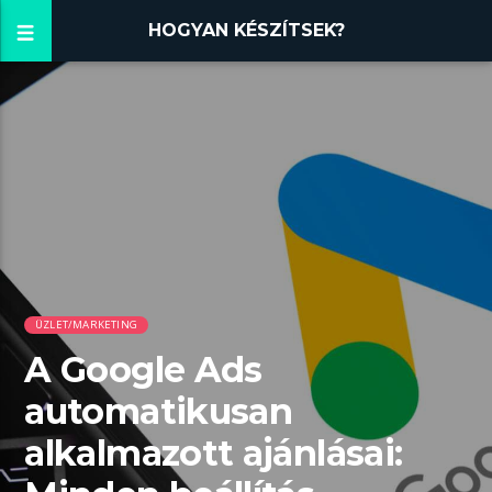
HOGYAN KÉSZÍTSEK?
ÜZLET/MARKETING
A Google Ads
automatikusan
alkalmazott ajánlásai: