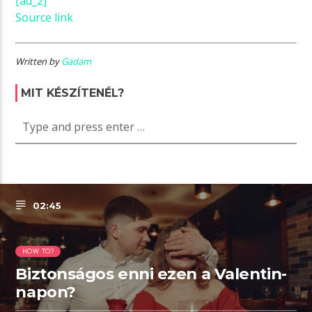
[ad_2]
Source link
Written by
Gadam
MIT KÉSZÍTENÉL?
02:45
HOW TO?
Biztonságos enni ezen a Valentin-
napon?