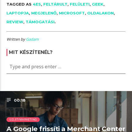
TAGGED AS
4ES
,
FELTÁRULT
,
FELÜLETI
,
GEEK
,
LAPTOPJA
,
MEGJELENŐ
,
MICROSOFT
,
OLDALAKON
,
REVIEW
,
TÁMOGATÁSI
.
Written by
Gadam
MIT KÉSZÍTENÉL?
00:18
ÜZLET/MARKETING
A Google frissíti a Merchant Center