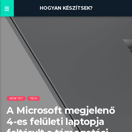
HOGYAN KÉSZÍTSEK?
HOW TO?
TECH
A Microsoft megjelenő
4-es felületi laptopja