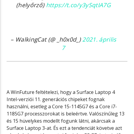
(helyőrző)
https://t.co/y3ySqtIA7G
– WalkingCat (@ _h0x0d_)
2021. április
7
A WinFuture feltételezi, hogy a Surface Laptop 4
Intel-verziói 11. generációs chipeket fognak
használni, esetleg a Core 15-1145G7 és a Core i7-
1185G7 processzorokat is beleértve. Valószínűleg 13
és 15 hüvelykes modellt fogunk látni, akárcsak a
Surface Laptop 3-at. És ezt a tendenciát követve azt