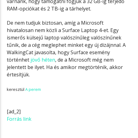
várnánk, hogy támogatni fogjuk a 32 GB-ig terjedő
RAM-opciókat és 2 TB-ig a tárhelyet.
De nem tudjuk biztosan, amíg a Microsoft
hivatalosan nem közli a Surface Laptop 4-et. Egy
ismerős külsejű laptop valószínűleg valószínűnek
tűnik, de a cég meglephet minket egy új dizájnnal. A
WalkingCat javasolta, hogy Surface esemény
történhet
jövő héten
, de a Microsoft még nem
jelentett be ilyet. Ha és amikor megtörténik, akkor
értesítjük.
keresztül
A perem
[ad_2]
Forrás link