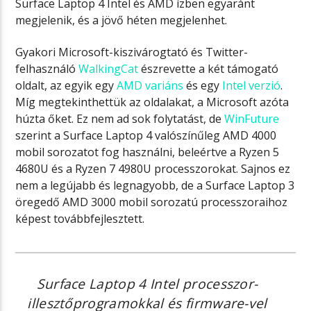
Surface Laptop 4 Intel és AMD ízben egyaránt
megjelenik, és a jövő héten megjelenhet.
Gyakori Microsoft-kiszivárogtató és Twitter-
felhasználó
WalkingCat
észrevette a két támogató
oldalt, az egyik egy
AMD variáns
és egy
Intel verzió
.
Míg megtekinthettük az oldalakat, a Microsoft azóta
húzta őket. Ez nem ad sok folytatást, de
WinFuture
szerint a Surface Laptop 4 valószínűleg AMD 4000
mobil sorozatot fog használni, beleértve a Ryzen 5
4680U és a Ryzen 7 4980U processzorokat. Sajnos ez
nem a legújabb és legnagyobb, de a Surface Laptop 3
öregedő AMD 3000 mobil sorozatú processzoraihoz
képest továbbfejlesztett.
Surface Laptop 4 Intel processzor-
illesztőprogramokkal és firmware-vel