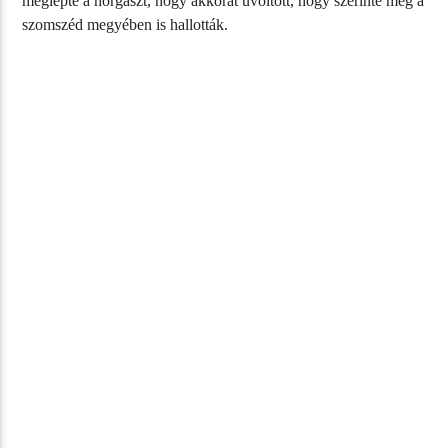
meglepte a horgászt, hogy akkorát üvöltött, hogy szerinte még a
szomszéd megyében is hallották.