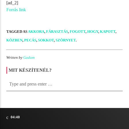
[ad_2]
Forrás link
TAGGED AS
AKKORA
,
FÁRASZTÁS
,
FOGOTT
,
HOGY
,
KAPOTT
,
KÖZBEN
,
PECÁS
,
SOKKOT
,
SZÖRNYET
.
Written by
Gadam
MIT KÉSZÍTENÉL?
04:40