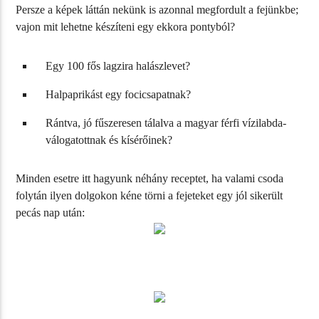
Persze a képek láttán nekünk is azonnal megfordult a fejünkbe;
vajon mit lehetne készíteni egy ekkora pontyból?
Egy 100 fős lagzira halászlevet?
Halpaprikást egy focicsapatnak?
Rántva, jó fűszeresen tálalva a magyar férfi vízilabda-
válogatottnak és kísérőinek?
Minden esetre itt hagyunk néhány receptet, ha valami csoda
folytán ilyen dolgokon kéne törni a fejeteket egy jól sikerült
pecás nap után: