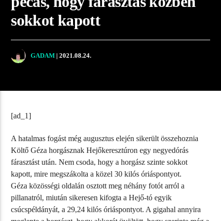
pecás, hogy fárasztás közben
sokkot kapott
GADAM
| 2021.08.24.
[ad_1]
A hatalmas fogást még augusztus elején sikerült összehoznia
Költő Géza horgásznak Hejőkeresztúron egy negyedórás
fárasztást után. Nem csoda, hogy a horgász szinte sokkot
kapott, mire megszákolta a közel 30 kilós óriáspontyot.
Géza közösségi oldalán osztott meg néhány fotót arról a
pillanatról, miután sikeresen kifogta a Hejő-tó egyik
csúcspéldányát, a 29,24 kilós óriáspontyot. A gigahal annyira