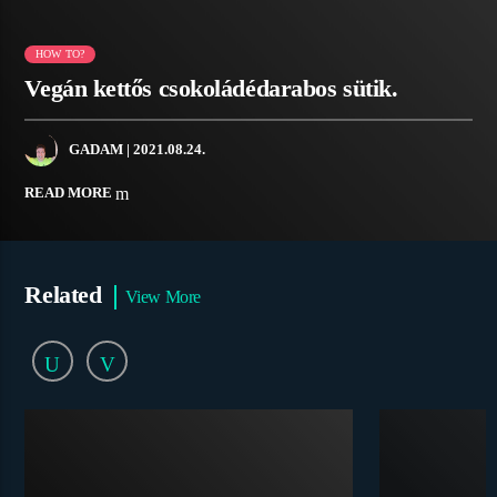
HOW TO?
Vegán kettős csokoládédarabos sütik.
GADAM
| 2021.08.24.
READ MORE
Related
View More