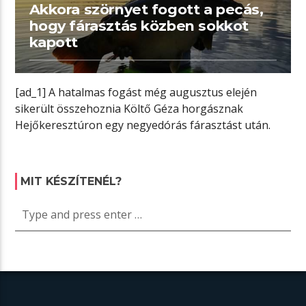
Akkora szörnyet fogott a pecás,
hogy fárasztás közben sokkot
kapott
[ad_1] A hatalmas fogást még augusztus elején
sikerült összehoznia Költő Géza horgásznak
Hejőkeresztúron egy negyedórás fárasztást után.
Nem csoda, hogy […]
MIT KÉSZÍTENÉL?