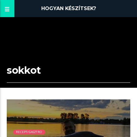
HOGYAN KÉSZÍTSEK?
sokkot
01:27 READ TIME
RECEPT/GASZTRO