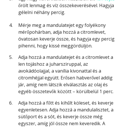
őrölt lenmag és víz összekeverésével. Hagyja
gélelni néhány percig.
Mérje meg a mandulatejet egy folyékony
mérőpohárban, adja hozzá a citromlevet,
óvatosan keverje össze, és hagyja egy percig
pihenni, hogy kissé meggördüljön.
Adja hozzá a mandulatejet és a citromlevet a
len tojáshoz a juharsziruppal, az
avokádóolajjal, a vanília kivonattal és a
citromhéjjal együtt. Erősen habverővel addig
jár, amíg nem látszik elválasztás az olaj és
egyéb összetevők között – körülbelül 1 perc.
Adja hozzá a főtt és kihűlt köleset, és keverje
egyenletesen. Adja hozzá a mandulalisztet, a
sütőport és a sót, és keverje össze még
egyszer, amíg jól össze nem keveredik. A