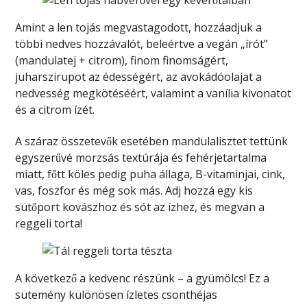
Amint a len tojás megvastagodott, hozzáadjuk a
többi nedves hozzávalót, beleértve a vegán „írót”
(mandulatej + citrom), finom finomságért,
juharszirupot az édességért, az avokádóolajat a
nedvesség megkötéséért, valamint a vanília kivonatot
és a citrom ízét.
A száraz összetevők esetében mandulalisztet tettünk
egyszerűvé morzsás textúrája és fehérjetartalma
miatt, főtt köles pedig puha állaga, B-vitaminjai, cink,
vas, foszfor és még sok más. Adj hozzá egy kis
sütőport kovászhoz és sót az ízhez, és megvan a
reggeli torta!
A következő a kedvenc részünk – a gyümölcs! Ez a
sütemény különösen ízletes csonthéjas