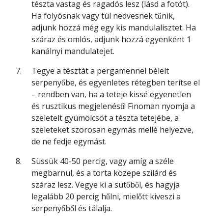
tészta vastag és ragadós lesz (lásd a fotót).
Ha folyósnak vagy túl nedvesnek tűnik,
adjunk hozzá még egy kis mandulalisztet. Ha
száraz és omlós, adjunk hozzá egyenként 1
kanálnyi mandulatejet.
Tegye a tésztát a pergamennel bélelt
serpenyőbe, és egyenletes rétegben terítse el
– rendben van, ha a teteje kissé egyenetlen
és rusztikus megjelenésű! Finoman nyomja a
szeletelt gyümölcsöt a tészta tetejébe, a
szeleteket szorosan egymás mellé helyezve,
de ne fedje egymást.
Süssük 40-50 percig, vagy amíg a széle
megbarnul, és a torta közepe szilárd és
száraz lesz. Vegye ki a sütőből, és hagyja
legalább 20 percig hűlni, mielőtt kiveszi a
serpenyőből és tálalja.