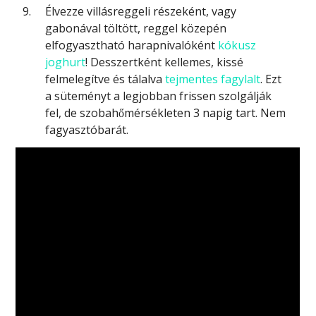
Élvezze villásreggeli részeként, vagy
gabonával töltött, reggel közepén
elfogyasztható harapnivalóként
kókusz
joghurt
! Desszertként kellemes, kissé
felmelegítve és tálalva
tejmentes fagylalt
. Ezt
a süteményt a legjobban frissen szolgálják
fel, de szobahőmérsékleten 3 napig tart. Nem
fagyasztóbarát.