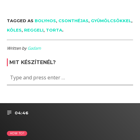
TAGGED AS
BOLYHOS
,
CSONTHÉJAS
,
GYÜMÖLCSÖKKEL
,
KÖLES
,
REGGELI
,
TORTA
.
Written by
Gadam
MIT KÉSZÍTENÉL?
04:46
HOW TO?