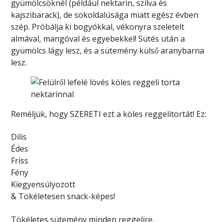
gyümölcsöknél (például nektarin, szilva és
kajszibarack), de sokoldalúsága miatt egész évben
szép. Próbálja ki bogyókkal, vékonyra szeletelt
almával, mangóval és egyebekkel! Sütés után a
gyümölcs lágy lesz, és a sütemény külső aranybarna
lesz.
Reméljük, hogy SZERETI ezt a köles reggelitortát! Ez:
Dilis
Édes
Friss
Fény
Kiegyensúlyozott
& Tökéletesen snack-képes!
Tökéletes sütemény minden reggelire,