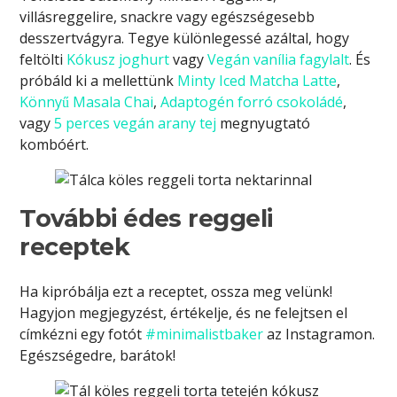
villásreggelire, snackre vagy egészségesebb
desszertvágyra. Tegye különlegessé azáltal, hogy
feltölti
Kókusz joghurt
vagy
Vegán vanília fagylalt
. És
próbáld ki a mellettünk
Minty Iced Matcha Latte
,
Könnyű Masala Chai
,
Adaptogén forró csokoládé
,
vagy
5 perces vegán arany tej
megnyugtató
kombóért.
További édes reggeli
receptek
Ha kipróbálja ezt a receptet, ossza meg velünk!
Hagyjon megjegyzést, értékelje, és ne felejtsen el
címkézni egy fotót
#minimalistbaker
az Instagramon.
Egészségedre, barátok!