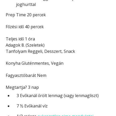
Prep Time
20
percek
Főzési idő
40
percek
Teljes idő
1
óra
Adagok
8.
(Szeletek)
Tanfolyam
Reggeli, Desszert, Snack
Konyha
Gluténmentes, Vegán
Fagyasztóbarát
Nem
Megtartja?
3 nap
3
Evőkanál
őrölt lenmag
(vagy lenmagliszt)
7 ½
Evőkanál
víz