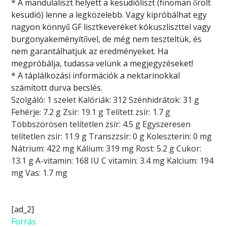
* A mandulaliszt helyett a kesudióliszt (finoman őrölt
kesudió) lenne a legközelebb. Vagy kipróbálhat egy
nagyon könnyű GF lisztkeveréket kókuszliszttel vagy
burgonyakeményítővel, de még nem teszteltük, és
nem garantálhatjuk az eredményeket. Ha
megpróbálja, tudassa velünk a megjegyzéseket!
* A táplálkozási információk a nektarinokkal
számított durva becslés.
Szolgáló:
1
szelet
Kalóriák:
312
Szénhidrátok:
31
g
Fehérje:
7.2
g
Zsír:
19.1
g
Telített zsír:
1.7
g
Többszörösen telítetlen zsír:
4.5
g
Egyszeresen
telítetlen zsír:
11.9
g
Transzzsír:
0
g
Koleszterin:
0
mg
Nátrium:
422
mg
Kálium:
319
mg
Rost:
5.2
g
Cukor:
13.1
g
A-vitamin:
168
IU
C vitamin:
3.4
mg
Kalcium:
194
mg
Vas:
1.7
mg
[ad_2]
Forrás