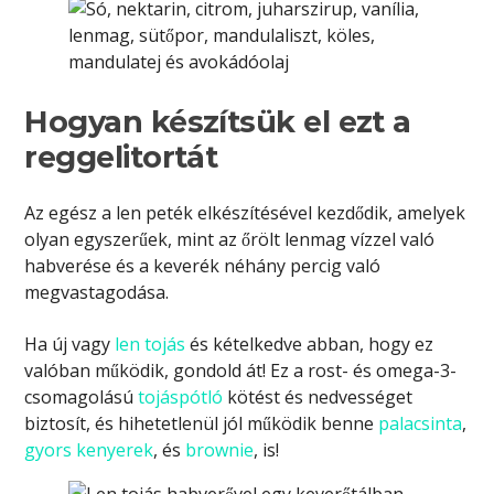
Hogyan készítsük el ezt a
reggelitortát
Az egész a len peték elkészítésével kezdődik, amelyek
olyan egyszerűek, mint az őrölt lenmag vízzel való
habverése és a keverék néhány percig való
megvastagodása.
Ha új vagy
len tojás
és kételkedve abban, hogy ez
valóban működik, gondold át! Ez a rost- és omega-3-
csomagolású
tojáspótló
kötést és nedvességet
biztosít, és hihetetlenül jól működik benne
palacsinta
,
gyors kenyerek
, és
brownie
, is!