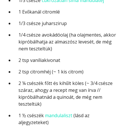
1/3
csésze
cukrozatlan sima mandulatej
1
Evőkanál
citromlé
1/3
csésze
juharszirup
1/4
csésze
avokádóolaj
(ha olajmentes, akkor
kipróbálhatja az almaszósz levesét, de még
nem teszteltük)
2
tsp
vaníliakivonat
2
tsp
citromhéj
(~ 1 kis citrom)
2 ¼
csészék
főtt és kihűlt köles
(~ 3/4 csésze
száraz, ahogy a recept meg van írva //
kipróbálhatnád a quinoát, de még nem
teszteltük)
1 ½
csészék
mandulaliszt
(lásd az
aljegyzeteket)