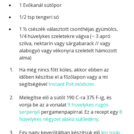
1
Evőkanál
sütőpor
1/2
tsp
tengeri só
1 ½
csészék
választott csonthéjas gyümölcs,
1/4 hüvelykes szeletekre vágva
(~ 3 apró
szilva, nektarin vagy sárgabarack // vagy
alabogyó vagy vékonyra szeletelt hámozott
alma)
Ha még nincs főtt köles, akkor ebben az
időben készítse el a főzőlapon vagy a mi
segítségével
Instant Pot módszer
.
Melegítse elő a sütőt 190 C-ra 375 F-ig, és
vonja be az a vonalat
9 hüvelykes rugós
serpenyő
pergamenpapírral. Ez a recept egy
8
hüvelykes négyzet alakú sütőedény
.
Egy nagy keverőtálban készítsük elő
len tojás