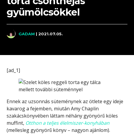
torta csonthéjas
gyümölcsökkel
GADAM
| 2021.07.05.
[ad_1]
Ennek az uzsonnás süteménynek az ötlete egy ideje
kavarog a fejemben, miután Amy Chaplin
szakácskönyvében láttam néhány gyönyörű köles
muffint,
Otthon a teljes élelmiszer-konyhában
(mellesleg gyönyörű könyv – nagyon ajánlom).