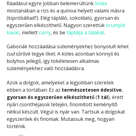
Ráadásul egyre jobban belemerültünk
köles
mostanában a rizs és a quinoa helyett valami másra
(kipróbáltad?). Elég tápláló, sokoldalú, gyorsan és
egyszerűen elkészíthető. Nagyon szerettük
krumplit
kavar
, mellett
curry
, és be
táplálja a tálakat
.
Gabonák hozzáadása süteményekhez bonyolult lehet
tud
sűrűvé tegye őket. A köles azonban könnyű és
bolyhos jellegű, így tökéletesen alkalmas
süteményekhez való hozzáadásra.
Azok a dolgok, amelyeket a legjobban szeretek
ebben a tortában: Ez az
természetesen édesítve
,
gyorsan és egyszerűen elkészíthető
(
1 tál
), érett
nyári csonthéjasok tetején, finomított keményítõ
nélkül készült. Végül is nyár van. Tartsuk a dolgokat
egyszerűek és finomak. Mutassuk meg, hogyan
történik.