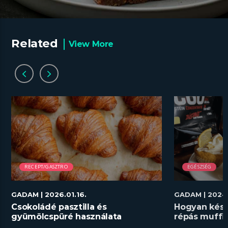
Related
View More
RECEPT/GASZTRO
EGÉSZSÉG
GADAM
| 2026.01.16.
GADAM
| 2024.
Csokoládé pasztilla és
Hogyan kész
gyümölcspüré használata
répás muffi
desszertekhez lépésről lépésre