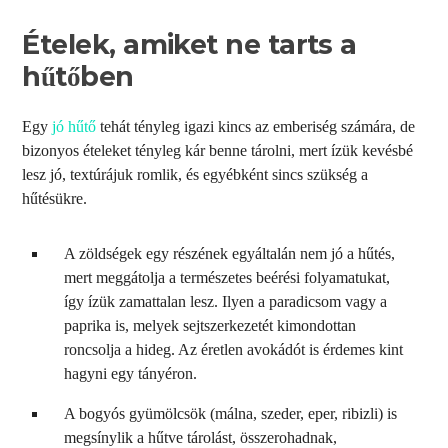
Ételek, amiket ne tarts a
hűtőben
Egy
jó hűtő
tehát tényleg igazi kincs az emberiség számára, de
bizonyos ételeket tényleg kár benne tárolni, mert ízük kevésbé
lesz jó, textúrájuk romlik, és egyébként sincs szükség a
hűtésükre.
A zöldségek egy részének egyáltalán nem jó a hűtés,
mert meggátolja a természetes beérési folyamatukat,
így ízük zamattalan lesz. Ilyen a paradicsom vagy a
paprika is, melyek sejtszerkezetét kimondottan
roncsolja a hideg. Az éretlen avokádót is érdemes kint
hagyni egy tányéron.
A bogyós gyümölcsök (málna, szeder, eper, ribizli) is
megsínylik a hűtve tárolást, összerohadnak,