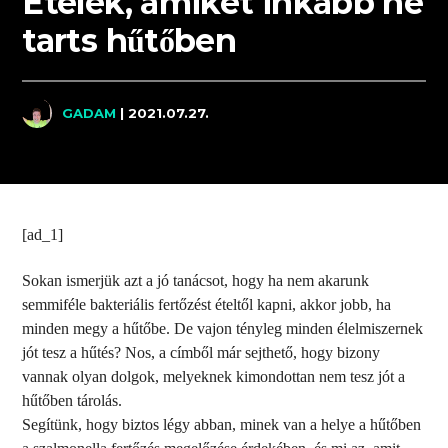
Ételek, amiket inkább ne
tarts hűtőben
GADAM
| 2021.07.27.
[ad_1]
Sokan ismerjük azt a jó tanácsot, hogy ha nem akarunk
semmiféle bakteriális fertőzést ételtől kapni, akkor jobb, ha
minden megy a hűtőbe. De vajon tényleg minden élelmiszernek
jót tesz a hűtés? Nos, a címből már sejthető, hogy bizony
vannak olyan dolgok, melyeknek kimondottan nem tesz jót a
hűtőben tárolás.
Segítünk, hogy biztos légy abban, minek van a helye a hűtőben