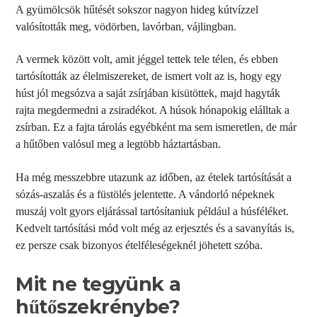
A gyümölcsök hűtését sokszor nagyon hideg kútvízzel
valósították meg, vödörben, lavórban, vájlingban.
A vermek között volt, amit jéggel tettek tele télen, és ebben
tartósították az élelmiszereket, de ismert volt az is, hogy egy
húst jól megsózva a saját zsírjában kisütöttek, majd hagyták
rajta megdermedni a zsiradékot. A húsok hónapokig elálltak a
zsírban. Ez a fajta tárolás egyébként ma sem ismeretlen, de már
a hűtőben valósul meg a legtöbb háztartásban.
Ha még messzebbre utazunk az időben, az ételek tartósítását a
sózás-aszalás és a füstölés jelentette. A vándorló népeknek
muszáj volt gyors eljárással tartósítaniuk például a húsféléket.
Kedvelt tartósítási mód volt még az erjesztés és a savanyítás is,
ez persze csak bizonyos ételféleségeknél jöhetett szóba.
Mit ne tegyünk a
hűtőszekrénybe?