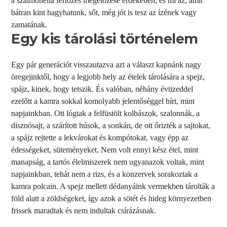
a szalmonella fertőzés megelőzése érdekében, és mi az, amit
bátran kint hagyhatunk, sőt, még jót is tesz az ízének vagy
zamatának.
Egy kis tárolási történelem
Egy pár generációt visszautazva azt a választ kapnánk nagy
öregejinktől, hogy a legjobb hely az ételek tárolására a spejz,
spájz, kinek, hogy tetszik. És valóban, néhány évtizeddel
ezelőtt a kamra sokkal komolyabb jelentőséggel bírt, mint
napjainkban. Ott lógtak a felfüstölt kolbászok, szalonnák, a
disznósajt, a szárított húsok, a sonkán, de ott őrizték a sajtokat,
a spájz rejtette a lekvárokat és kompótokat, vagy épp az
édességeket, süteményeket. Nem volt ennyi kész étel, mint
manapság, a tartós élelmiszerek nem ugyanazok voltak, mint
napjainkban, tehát nem a rizs, és a konzervek sorakoztak a
kamra polcain. A spejz mellett dédanyáink vermekben tárolták a
föld alatt a zöldségeket, így azok a sötét és hideg környezetben
frissek maradtak és nem indultak csírázásnak.