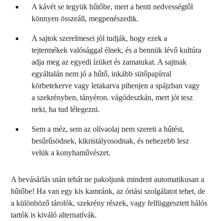
A kávét se tegyük hűtőbe, mert a benti nedvességtől
könnyen összeáll, megpenészedik.
A sajtok szerelmesei jól tudják, hogy ezek a
tejtermékek valósággal élnek, és a bennük lévő kultúra
adja meg az egyedi ízüket és zamatukat. A sajtnak
egyáltalán nem jó a hűtő, inkább sütőpapírral
körbetekerve vagy letakarva pihenjen a spájzban vagy
a szekrényben, tányéron. vágódeszkán, mert jót tesz
neki, ha tud lélegezni.
Sem a méz, sem az olívaolaj nem szereti a hűtést,
besűrűsödnek, kikristályosodnak, és nehezebb lesz
velük a konyhaművészet.
A bevásárlás után tehát ne pakoljunk mindent automatikusan a
hűtőbe! Ha van egy kis kamránk, az óriási szolgálatot tehet, de
a különböző tárolók, szekrény részek, vagy felfüggesztett hálós
tartók is kiváló alternatívák.