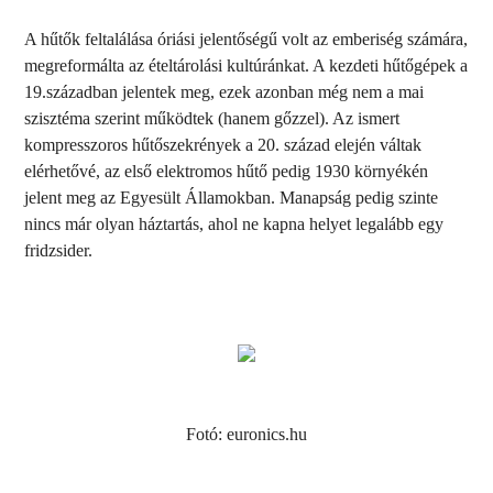
A hűtők feltalálása óriási jelentőségű volt az emberiség számára,
megreformálta az ételtárolási kultúránkat. A kezdeti hűtőgépek a
19.században jelentek meg, ezek azonban még nem a mai
szisztéma szerint működtek (hanem gőzzel). Az ismert
kompresszoros hűtőszekrények a 20. század elején váltak
elérhetővé, az első elektromos hűtő pedig 1930 környékén
jelent meg az Egyesült Államokban. Manapság pedig szinte
nincs már olyan háztartás, ahol ne kapna helyet legalább egy
fridzsider.
Fotó: euronics.hu