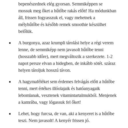
bepenészednek elég gyorsan. Semmiképpen se
mossuk meg őket a hűtőbe rakás előtt! Ha módunkban
áll, frissen fogyasszuk el, vagy mehetnek a
mélyhűtőbe és később remek smoothie készülhet
belőlük.
A burgonya, azaz krumpli tárolási helye a régi verem
lenne, de semmiképp nem javasolt hűtőbe tenni
(hosszabb időre), mert megváltozik a szerkezete. 1-2
napot persze elvan a hidegben, de inkább sötét. száraz
helyen tároljuk hosszú távon.
A hagymaféléket sem érdemes felvágás előtt a hűtőbe
tenni, mert értékes illóolajaik és hatóanyagaik
lebomlanak, vesztenek vitamintartalmukból. Menjenek
a kamrába, vagy lógassuk fel őket!
Lehet, hogy furcsa, de van, aki a kenyeret is a hűtőbe
teszi. Nem javasolt! A kenyér frissen jó.