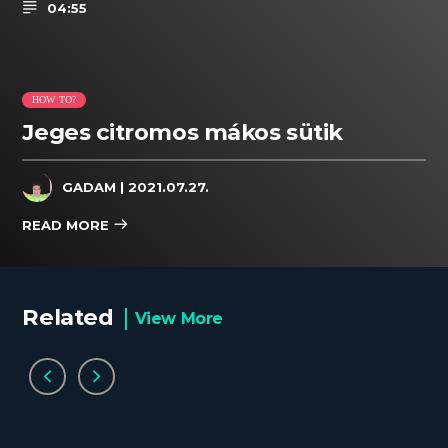
04:55
HOW TO?
Jeges citromos mákos sütik
GADAM
| 2021.07.27.
READ MORE
Related
View More