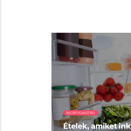
04:51 READ TIME
RECEPT/GASZTRO
Ételek, amiket in