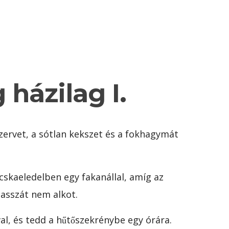
házilag I.
ervet, a sótlan kekszet és a fokhagymát
cskaeledelben egy fakanállal, amíg az
masszát nem alkot.
val, és tedd a hűtőszekrénybe egy órára.