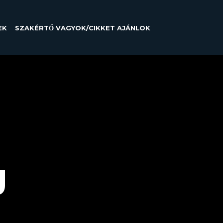
EK
SZAKÉRTŐ VAGYOK/CIKKET AJÁNLOK
g