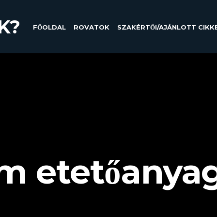
K?
FŐOLDAL
ROVATOK
SZAKÉRTŐI/AJÁNLOTT CIKK
m etetőanya