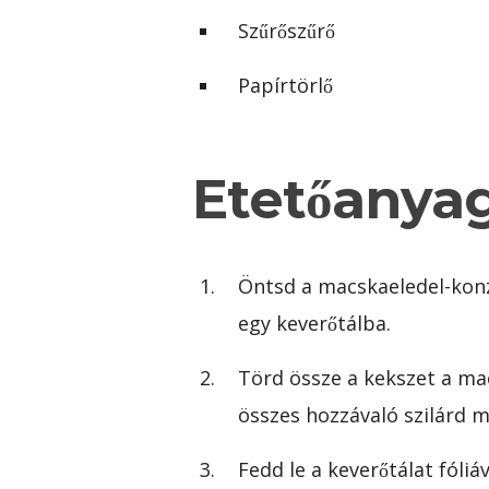
Szűrőszűrő
Papírtörlő
Etetőanyag 
Öntsd a macskaeledel-konz
egy keverőtálba.
Törd össze a kekszet a ma
összes hozzávaló szilárd 
Fedd le a keverőtálat fóliá