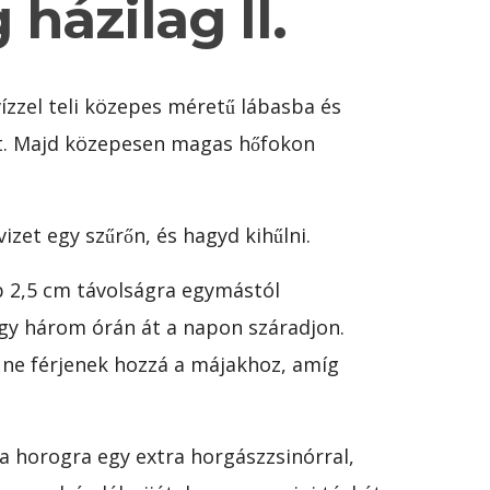
házilag II.
ízzel teli közepes méretű lábasba és
t. Majd közepesen magas hőfokon
vizet egy szűrőn, és hagyd kihűlni.
b 2,5 cm távolságra egymástól
ogy három órán át a napon száradjon.
 ne férjenek hozzá a májakhoz, amíg
 a horogra egy extra horgászzsinórral,