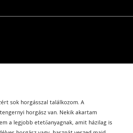
zért sok horgásszal találkozom. A
 tengernyi horgász van. Nekik akartam
m a legjobb etetőanyagnak, amit házilag is
edélyes horgász vagy, hasznát veszed majd