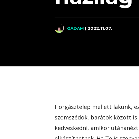
GADAM
| 2022.11.07.
Horgásztelep mellett lakunk, e
szomszédok, barátok között is
kedveskedni, amikor utánanézte
elkészíthetnek. Ha Te is szenv