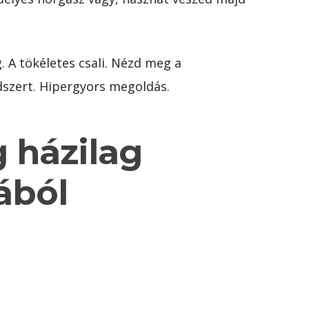
 A tökéletes csali. Nézd meg a
dszert. Hipergyors megoldás.
 házilag
ából