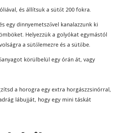
óliával, és állítsuk a sütőt 200 fokra.
, és egy dinnyemetszővel kanalazzunk ki
gömböket. Helyezzük a golyókat egymástól
volságra a sütőlemezre és a sütőbe.
anyagot körülbelül egy órán át, vagy
ítsd a horogra egy extra horgászzsinórral,
adrág lábujját, hogy egy mini táskát