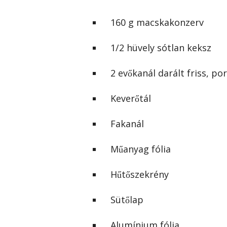
160 g macskakonzerv
1/2 hüvely sótlan keksz
2 evőkanál darált friss, p
Keverőtál
Fakanál
Műanyag fólia
Hűtőszekrény
Sütőlap
Alumínium fólia