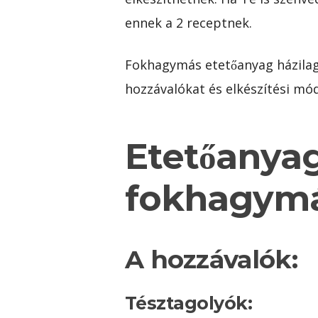
ennek a 2 receptnek.
Fokhagymás etetőanyag házilag.
hozzávalókat és elkészítési mó
Etetőanyag
fokhagym
A hozzávalók:
Tésztagolyók: