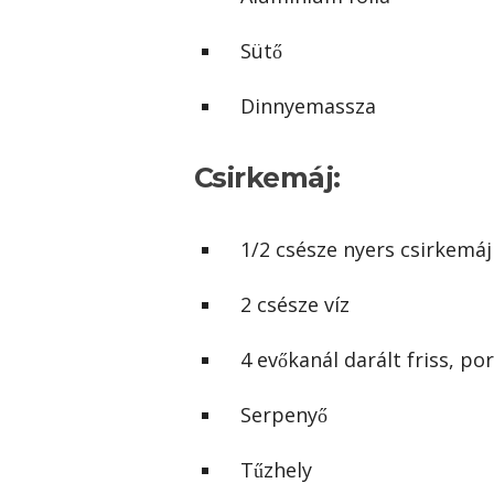
Sütő
Dinnyemassza
Csirkemáj:
1/2 csésze nyers csirkemáj
2 csésze víz
4 evőkanál darált friss, p
Serpenyő
Tűzhely