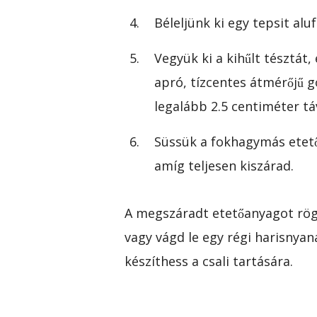
Béleljünk ki egy tepsit aluf
Vegyük ki a kihűlt tésztát
apró, tízcentes átmérőjű 
legalább 2.5 centiméter tá
Süssük a fokhagymás etető
amíg teljesen kiszárad.
A megszáradt etetőanyagot rögz
vagy vágd le egy régi harisnyan
készíthess a csali tartására.