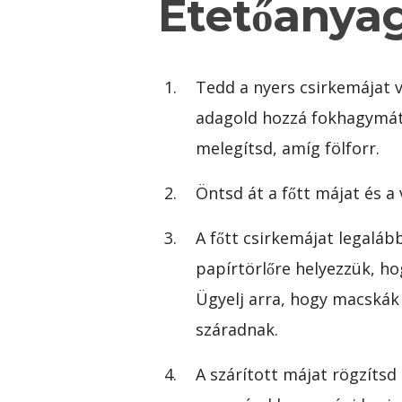
Etetőanyag 
Tedd a nyers csirkemájat v
adagold hozzá fokhagymá
melegítsd, amíg fölforr.
Öntsd át a főtt májat és a 
A főtt csirkemájat legaláb
papírtörlőre helyezzük, h
Ügyelj arra, hogy macskák
száradnak.
A szárított májat rögzítsd