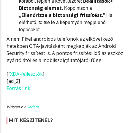
korábbi, lépjen a következőre:
Beállítások>
Koppintson a
Biztonság elemet.
Ha
„Ellenőrizze a biztonsági frissítést.”
elérhető, töltse le a képernyőn megjelenő
lépéseket.
A nem Pixel androidos telefonok az elkövetkező
hetekben OTA-javításként megkapják az Android
Security frissítést is. A pontos frissítési idő az eszköz
gyártójától és a mobilszolgáltatójától függ.
[[
XDA-fejlesztők
]
[ad_2]
Forrás link
Written by
Gadam
MIT KÉSZÍTENÉL?