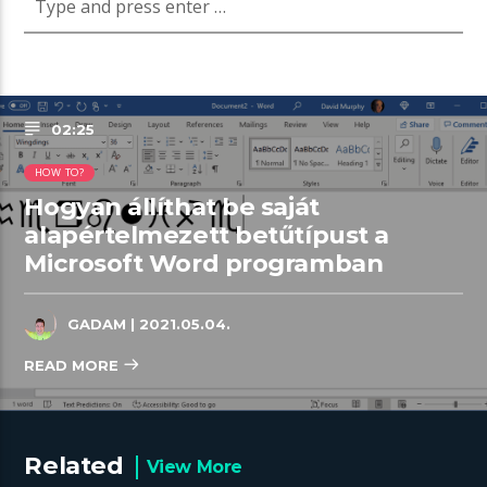
02:25
HOW TO?
Hogyan állíthat be saját
alapértelmezett betűtípust a
Microsoft Word programban
GADAM
| 2021.05.04.
READ MORE
Related
View More