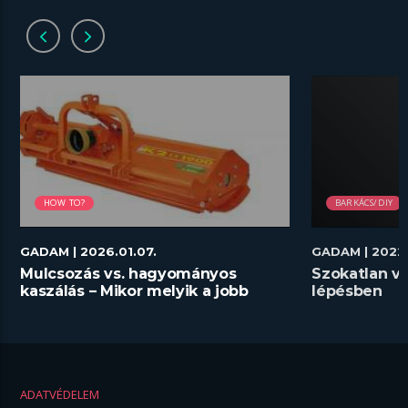
HOW TO?
BARKÁCS/DIY
GADAM
| 2026.01.07.
GADAM
| 2022
Mulcsozás vs. hagyományos
Szokatlan vi
kaszálás – Mikor melyik a jobb
lépésben
megoldás?
ADATVÉDELEM