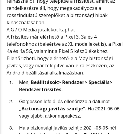
felhasználót, hogy telepítse a frissítést, amint az
rendelkezésre áll, hogy megakadályozza a
rosszindulatú szereplőket a biztonsági hibák
kihasználásában.
A G / O Media jutalékot kaphat
A frissítés már elérhető a Pixel 3, 3a és 4
telefonokhoz (beleértve az XL modelleket is), a Pixel
4a és 4a 5G, valamint a Pixel 5 készülékekhez.
Ellenőrizheti, hogy elérhető-e a May biztonsági
javítás, vagy már telepítve van-e rá eszközén, az
Android beállításai alkalmazásban.
Menj
Beállítások> Rendszer> Speciális>
Rendszerfrissítés.
Görgessen lefelé, és ellenőrizze a dátumot
Ha 2021-05-05
„Biztonsági javítás szintje”.
vagy újabb, akkor naprakész.
Ha a biztonsági javítás szintje 2021-05-05-nél