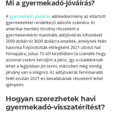
Mi a gyermekadó-jóváírás?
A
gyermekadó-jóváírás
adókedvezmény az eltartott
gyermekekkel rendelkező adózók számára. Az
amerikai mentési törvény részeként a
gyermekenkénti maximális adójóváírás kifizetését
2000 dollárról 3600 dollárra emelték, amelynek felét
havonta folyósították előlegként 2021 utolsó hat
hónapjára, július 15-től kezdődően (a szándék hogy
azonnal zsebre kerüljön a pénz, így a családoknak
lehet a legjobban jót tenni, miközben még mindig
járvány van a világon). Az adójóváírás fennmaradó
felét ezután 2021-es bevallásának részeként lehet
igényelni.
Hogyan szerezhetek havi
gyermekadó-visszatérítést?