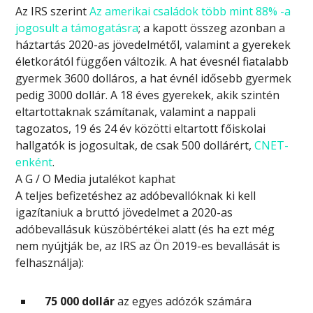
Az IRS szerint
Az amerikai családok több mint 88% -a
jogosult a támogatásra
; a kapott összeg azonban a
háztartás 2020-as jövedelmétől, valamint a gyerekek
életkorától függően változik. A hat évesnél fiatalabb
gyermek 3600 dolláros, a hat évnél idősebb gyermek
pedig 3000 dollár. A 18 éves gyerekek, akik szintén
eltartottaknak számítanak, valamint a nappali
tagozatos, 19 és 24 év közötti eltartott főiskolai
hallgatók is jogosultak, de csak 500 dollárért,
CNET-
enként
.
A G / O Media jutalékot kaphat
A teljes befizetéshez az adóbevallóknak ki kell
igazítaniuk a bruttó jövedelmet a 2020-as
adóbevallásuk küszöbértékei alatt (és ha ezt még
nem nyújtják be, az IRS az Ön 2019-es bevallását is
felhasználja):
75 000 dollár
az egyes adózók számára