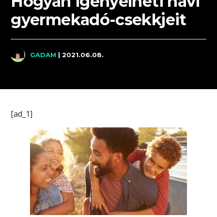
Hogyan igényelheti havi
gyermekadó-csekkjeit
GADAM
| 2021.06.08.
[ad_1]