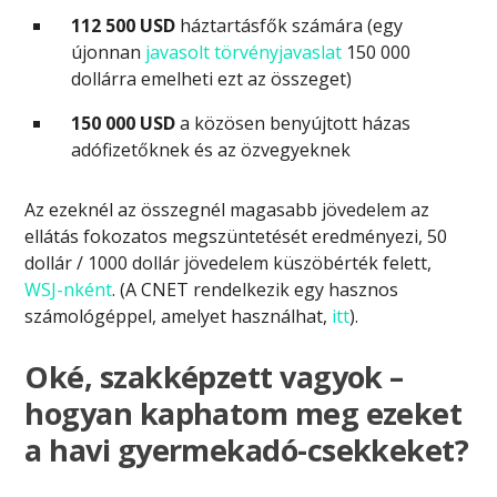
112 500 USD
háztartásfők számára (egy
újonnan
javasolt törvényjavaslat
150 000
dollárra emelheti ezt az összeget)
150 000 USD
a közösen benyújtott házas
adófizetőknek és az özvegyeknek
Az ezeknél az összegnél magasabb jövedelem az
ellátás fokozatos megszüntetését eredményezi, 50
dollár / 1000 dollár jövedelem küszöbérték felett,
WSJ-nként
. (A CNET rendelkezik egy hasznos
számológéppel, amelyet használhat,
itt
).
Oké, szakképzett vagyok –
hogyan kaphatom meg ezeket
a havi gyermekadó-csekkeket?