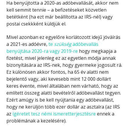
Ha benyújtotta a 2020-as adóbevallását, akkor nem
kell semmit tennie – a befizetéseket közvetlen
betétként (ha ezt már beállította az IRS-nél) vagy
postai csekkként küldjük el.
Mivel azonban ez egyelőre korlátozott idejű jóváírás
a 2021-es adóévre,
te
szükség
adóbevallás
benyújtása 2020-ra vagy 2019-re
hogy megkapja a
fizetést, mivel jelenleg ez az egyetlen módja annak
bizonyítására az IRS-nek, hogy gyermeke jogosult rá.
Ez különösen akkor fontos, ha 65 év alatti nem
bejelentő vagy, aki kevesebb mint 12 000 dollárt
keres évente, mivel általában nem várható, hogy az
említett összeg alatti bevételről adóbevallást tegyen.
Ezért amúgy is be kell nyújtania egy adóbevallást,
hogy ne kerüljön több ezer dollár az asztalra (az IRS
az
ígéretet tesz némi ismeretterjesztésre
ennek a
problémának a kezelésére).