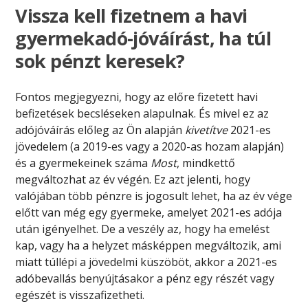
Vissza kell fizetnem a havi
gyermekadó-jóváírást, ha túl
sok pénzt keresek?
Fontos megjegyezni, hogy az előre fizetett havi
befizetések becsléseken alapulnak. És mivel ez az
adójóváírás előleg az Ön alapján
kivetítve
2021-es
jövedelem (a 2019-es vagy a 2020-as hozam alapján)
és a gyermekeinek száma
Most
, mindkettő
megváltozhat az év végén. Ez azt jelenti, hogy
valójában több pénzre is jogosult lehet, ha az év vége
előtt van még egy gyermeke, amelyet 2021-es adója
után igényelhet. De a veszély az, hogy ha emelést
kap, vagy ha a helyzet másképpen megváltozik, ami
miatt túllépi a jövedelmi küszöböt, akkor a 2021-es
adóbevallás benyújtásakor a pénz egy részét vagy
egészét is visszafizetheti.