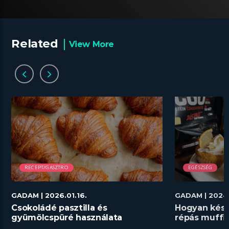
Related
View More
RECEPT/GASZTRO
EGÉSZSÉG
GADAM
| 2026.01.16.
GADAM
| 2024.
Csokoládé pasztilla és
Hogyan kész
gyümölcspüré használata
répás muffi
desszertekhez lépésről lépésre