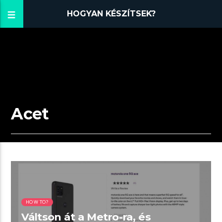
HOGYAN KÉSZÍTSEK?
Acet
01:54 READ TIME
HOW TO?
Váltson át a Metro-ra, és