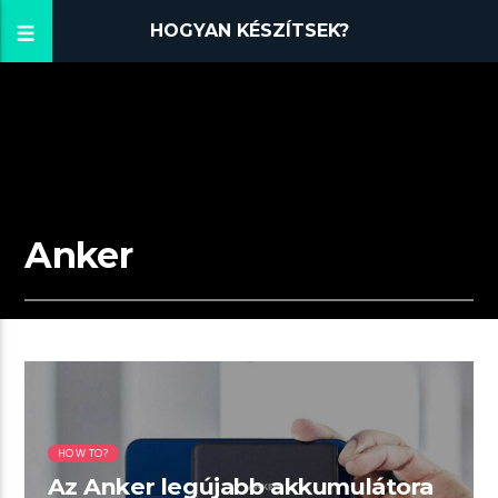
HOGYAN KÉSZÍTSEK?
Anker
01:32 READ TIME
HOW TO?
Az Anker legújabb akkumulátora