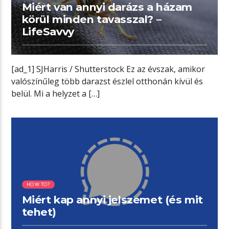
Miért van annyi darázs a házam
körül minden tavasszal? –
LifeSavvy
[ad_1] SJHarris / Shutterstock Ez az évszak, amikor
valószínűleg több darazst észlel otthonán kívül és
belül. Mi a helyzet a […]
06:33 READ TIME
HOW TO?
Miért kap annyi jelszemet (és mit
tehet)